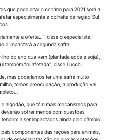
s que pode ditar o cenário para 2021 será a
fetar especialmente a colheita da região Sul
ços.
iamente a oferta...", disse o especialista,
do e impactará a segunda safra.
ilho do ano que vem (plantada após a soja),
ul também foi afetada", disse Lucchi.
de, mas poderíamos ter uma safra muito
m milho, temos preocupação, a produção vai
mpletou.
o e algodão, que têm mais mecanismos para
, deverão sofrer menos com questões
 tendem a ser impactados ainda pelo câmbio.
cipais componentes das rações para animais,
ões de especialistas são de que as cotações