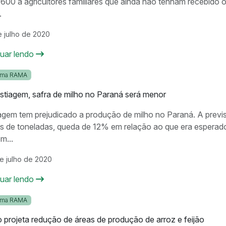
600 a agricultores familiares que ainda não tenham recebido o
.
e julho de 2020
nuar lendo
ama RAMA
tiagem, safra de milho no Paraná será menor
agem tem prejudicado a produção de milho no Paraná. A previs
s de toneladas, queda de 12% em relação ao que era esperad
m...
e julho de 2020
nuar lendo
ama RAMA
 projeta redução de áreas de produção de arroz e feijão