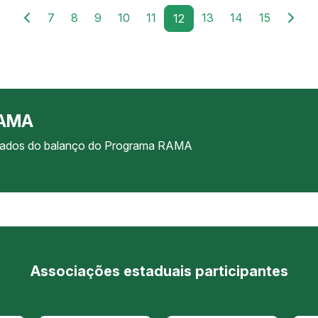
7
8
9
10
11
13
14
15
12
RAMA
ultados do balanço do Programa RAMA
Associações estaduais participantes