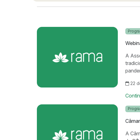
Progr
Webina
A Asso
tradic
pandem
22 d
Conti
Progr
Câmara
A Câma