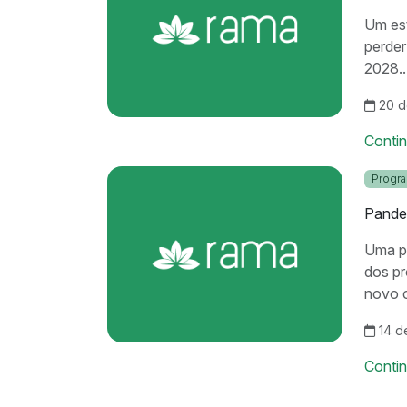
Um est
perder
2028..
20 d
Conti
Progr
Pandem
Uma p
dos pr
novo c
14 d
Conti