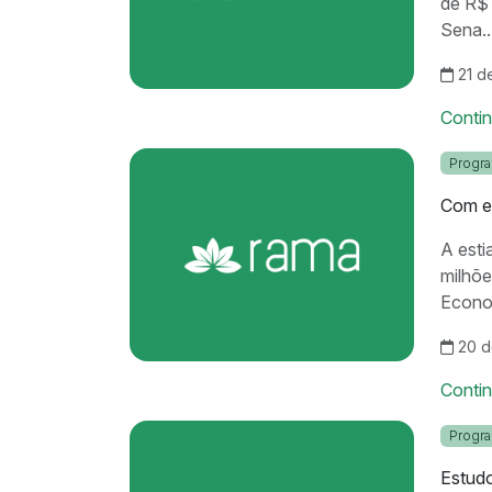
de R$ 
Sena..
21 d
Conti
Progr
Com es
A esti
milhõe
Econo
20 d
Conti
Progr
Estudo