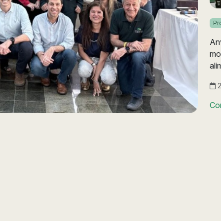
Pr
Anv
mo
ali
2
Co